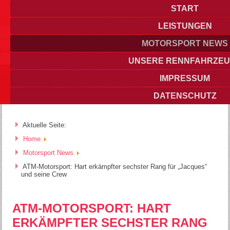
START
LEISTUNGEN
MOTORSPORT NEWS
UNSERE RENNFAHRZE
IMPRESSUM
DATENSCHUTZ
Aktuelle Seite:
Home
Motorsport News
ATM-Motorsport: Hart erkämpfter sechster Rang für „Jacques“
und seine Crew
ATM-MOTORSPORT: HART
ERKÄMPFTER SECHSTER RANG