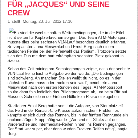
FÜR „JACQUES“ UND SEINE
CREW
Erstellt: Montag, 23. Juli 2012 17:16
Es sind die wechselhaften Wetterbedingungen, die in der Eifel
nicht selten für Kopfzerbrechen sorgen. Das Team ATM-Motorsport
musste dies beim sechsten VLN-Lauf besonders deutlich erfahren.
So verpassten Jana Meiswinkel und Ernst Berg nach einem
taktischen Fehler bei der Reifenwahl das Podium. Trotzdem setzte
sich das Duo mit dem hart erkämpften sechsten Platz gekonnt in
Szene.
Schon das Zeittraining am Samstagmorgen zeigte, dass der sechste
VLN-Lauf keine leichte Aufgabe werden würde. „Die Bedingungen
sind schwierig. An manchen Stellen weißt du nicht, ob es in der
nächsten Kurve nass oder trocken sein wird", berichtete Jana
Meiswinkel nach den ersten Runden des Tages. ATM-Motorsport
spulte daraufhin lediglich das Pflichtprogramm ab, um beim Ritt auf
Messers Schneide in der Grünen Hölle kein Risiko einzugehen.
Startfahrer Ernst Berg hatte somit die Aufgabe, von Startplatz elf
das Feld in der Renault-Clio-Klasse aufzumischen. Problemlos
kämpfte er sich durch das Rennen, bis in der fünften Rennrunde ein
unplanmäßiger Stopp nötig wurde. „Wir sind mit Slicks auf der
Vorderachse und Intermediate-Reifen hinten ins Rennen gegangen.
Der Start war super, aber dann wurden Trocken-Reifen nötig", sagte
Berg.