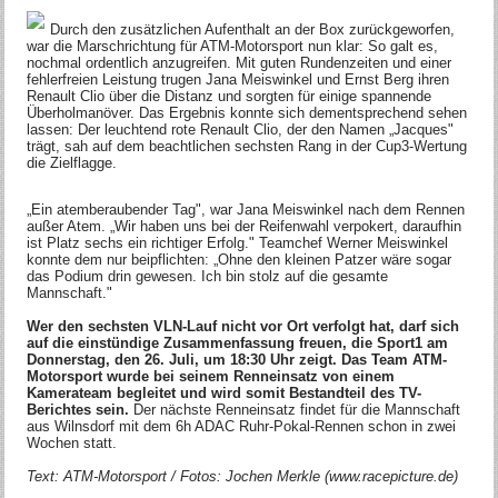
Durch den zusätzlichen Aufenthalt an der Box zurückgeworfen,
war die Marschrichtung für ATM-Motorsport nun klar: So galt es,
nochmal ordentlich anzugreifen. Mit guten Rundenzeiten und einer
fehlerfreien Leistung trugen Jana Meiswinkel und Ernst Berg ihren
Renault Clio über die Distanz und sorgten für einige spannende
Überholmanöver. Das Ergebnis konnte sich dementsprechend sehen
lassen: Der leuchtend rote Renault Clio, der den Namen „Jacques"
trägt, sah auf dem beachtlichen sechsten Rang in der Cup3-Wertung
die Zielflagge.
„Ein atemberaubender Tag", war Jana Meiswinkel nach dem Rennen
außer Atem. „Wir haben uns bei der Reifenwahl verpokert, daraufhin
ist Platz sechs ein richtiger Erfolg." Teamchef Werner Meiswinkel
konnte dem nur beipflichten: „Ohne den kleinen Patzer wäre sogar
das Podium drin gewesen. Ich bin stolz auf die gesamte
Mannschaft."
Wer den sechsten VLN-Lauf nicht vor Ort verfolgt hat, darf sich
auf die einstündige Zusammenfassung freuen, die Sport1 am
Donnerstag, den 26. Juli, um 18:30 Uhr zeigt. Das Team ATM-
Motorsport wurde bei seinem Renneinsatz von einem
Kamerateam begleitet und wird somit Bestandteil des TV-
Berichtes sein.
Der nächste Renneinsatz findet für die Mannschaft
aus Wilnsdorf mit dem 6h ADAC Ruhr-Pokal-Rennen schon in zwei
Wochen statt.
Text: ATM-Motorsport / Fotos: Jochen Merkle (www.racepicture.de)