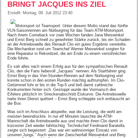
BRINGT JACQUES INS ZIEL
Erstellt: Montag, 09. Juli 2012 23:40
Motorsport ist Teamsport: Unter diesem Motto stand das fünfte
VLN-Saisonrennen am Nürburgring für das Team ATM-Motorsport.
Nach ihrem Comeback vor zwei Wochen fanden Jana Meiswinkel
und Ernst Berg schnell zu gewohnter Stärke zurück, bis ein Schaden
an der Antriebswelle des Renault Clio ein gutes Ergebnis vereitelte.
Die Mechaniker rund um Teamchef Werner Meiswinkel sorgten für
eine Reparatur in Rekordzeit, die am Ende zu einem versöhnlichen
Ende führte.
Es sah alles nach einem Erfolg aus für den sympathischen Renault
Clio, den die Fans liebevoll „Jacques" nennen: Als Startfahrer ging
Ernst Berg in das Vier-Stunden-Rennen auf dem Nürburgring und
konnte schon in den ersten Runden mächtig auftrumpfen. Im Clio-
Getümmel fuhr er bis in die Top-5 und ließ damit zahlreiche
Konkurrenten hinter sich. Gestoppt wurde der Vormarsch des
Eifelers plötzlich im Streckenabschnitt Eiskurve. Die Antriebswelle
hatte ihren Dienst quittiert – Ernst Berg schleppte sich enttäuscht an
die Box.
Was sich im Anschluss abspielte, war die Leistung, die wohl am
meisten beeindruckte. In nur elf Minuten tauschte die ATM-
Mannschaft die Antriebswelle aus und machte ihren Clio damit in
kürzester Zeit wieder fahrtüchtig. Technikchef Ferdinand Baratella
zeigte sich begeistert: „Das war ein wahnsinniger Einsatz von
unseren Jungs." Auch wenn der Zwischenfall Meiswinkel und Berg