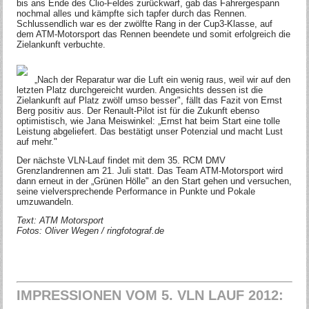
bis ans Ende des Clio-Feldes zurückwarf, gab das Fahrergespann
nochmal alles und kämpfte sich tapfer durch das Rennen.
Schlussendlich war es der zwölfte Rang in der Cup3-Klasse, auf
dem ATM-Motorsport das Rennen beendete und somit erfolgreich die
Zielankunft verbuchte.
„Nach der Reparatur war die Luft ein wenig raus, weil wir auf den
letzten Platz durchgereicht wurden. Angesichts dessen ist die
Zielankunft auf Platz zwölf umso besser", fällt das Fazit von Ernst
Berg positiv aus. Der Renault-Pilot ist für die Zukunft ebenso
optimistisch, wie Jana Meiswinkel: „Ernst hat beim Start eine tolle
Leistung abgeliefert. Das bestätigt unser Potenzial und macht Lust
auf mehr."
Der nächste VLN-Lauf findet mit dem 35. RCM DMV
Grenzlandrennen am 21. Juli statt. Das Team ATM-Motorsport wird
dann erneut in der „Grünen Hölle" an den Start gehen und versuchen,
seine vielversprechende Performance in Punkte und Pokale
umzuwandeln.
Text: ATM Motorsport
Fotos: Oliver Wegen / ringfotograf.de
IMPRESSIONEN VOM 5. VLN LAUF 2012: