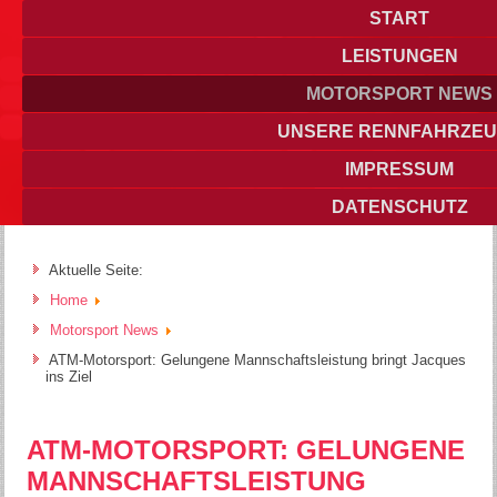
START
LEISTUNGEN
MOTORSPORT NEWS
UNSERE RENNFAHRZE
IMPRESSUM
DATENSCHUTZ
Aktuelle Seite:
Home
Motorsport News
ATM-Motorsport: Gelungene Mannschaftsleistung bringt Jacques
ins Ziel
ATM-MOTORSPORT: GELUNGENE
MANNSCHAFTSLEISTUNG