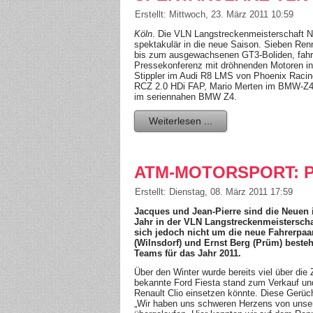
Erstellt: Mittwoch, 23. März 2011 10:59
Köln
. Die VLN Langstreckenmeisterschaft N
spektakulär in die neue Saison. Sieben R
bis zum ausgewachsenen GT3-Boliden, fahr
Pressekonferenz mit dröhnenden Motoren in
Stippler im Audi R8 LMS von Phoenix Raci
RCZ 2.0 HDi FAP, Mario Merten im BMW-Z4-
im seriennahen BMW Z4.
Weiterlesen ...
ATM-MOTORSPORT: 
Erstellt: Dienstag, 08. März 2011 17:59
Jacques und Jean-Pierre sind die Neuen
Jahr in der VLN Langstreckenmeisterschaf
sich jedoch nicht um die neue Fahrerpaa
(Wilnsdorf) und Ernst Berg (Prüm) beste
Teams für das Jahr 2011.
Über den Winter wurde bereits viel über di
bekannte Ford Fiesta stand zum Verkauf un
Renault Clio einsetzen könnte. Diese Gerüc
„Wir haben uns schweren Herzens von unse