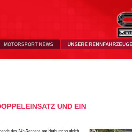
MOTORSPORT NEWS
UNSERE RENNFAHRZEUG
OPPELEINSATZ UND EIN
ende des 24h-Rennens am Nürburgring gleich