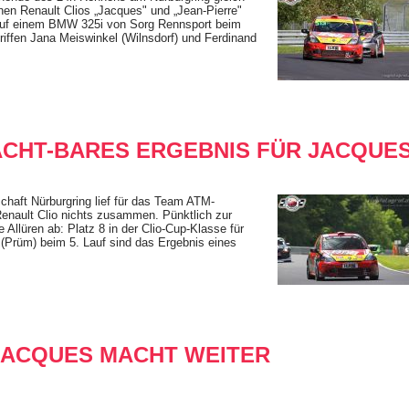
en Renault Clios „Jacques" und „Jean-Pierre"
auf einem BMW 325i von Sorg Rennsport beim
riffen Jana Meiswinkel (Wilnsdorf) und Ferdinand
ACHT-BARES ERGEBNIS FÜR JACQUE
haft Nürburgring lief für das Team ATM-
enault Clio nichts zusammen. Pünktlich zur
 Allüren ab: Platz 8 in der Clio-Cup-Klasse für
 (Prüm) beim 5. Lauf sind das Ergebnis eines
JACQUES MACHT WEITER