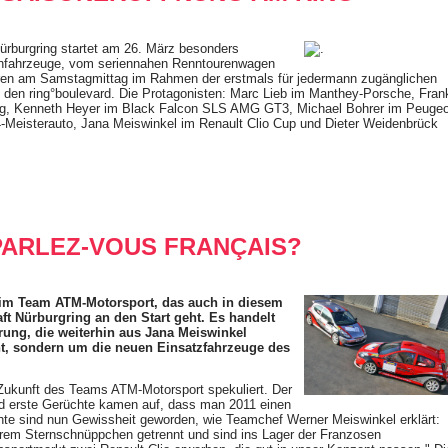
ürburgring startet am 26. März besonders
ennfahrzeuge, vom seriennahen Renntourenwagen
en am Samstagmittag im Rahmen der erstmals für jedermann zugänglichen
 den ring°boulevard. Die Protagonisten: Marc Lieb im Manthey-Porsche, Fran
ng, Kenneth Heyer im Black Falcon SLS AMG GT3, Michael Bohrer im Peugeo
Meisterauto, Jana Meiswinkel im Renault Clio Cup und Dieter Weidenbrück
PARLEZ-VOUS FRANÇAIS?
 im Team ATM-Motorsport, das auch in diesem
t Nürburgring an den Start geht. Es handelt
rung, die weiterhin aus Jana Meiswinkel
ht, sondern um die neuen Einsatzfahrzeuge des
e Zukunft des Teams ATM-Motorsport spekuliert. Der
d erste Gerüchte kamen auf, dass man 2011 einen
hte sind nun Gewissheit geworden, wie Teamchef Werner Meiswinkel erklärt:
rem Sternschnüppchen getrennt und sind ins Lager der Franzosen