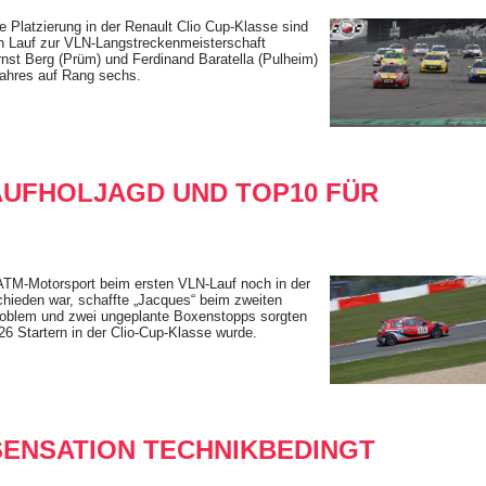
e Platzierung in der Renault Clio Cup-Klasse sind
en Lauf zur VLN-Langstreckenmeisterschaft
rnst Berg (Prüm) und Ferdinand Baratella (Pulheim)
ahres auf Rang sechs.
AUFHOLJAGD UND TOP10 FÜR
TM-Motorsport beim ersten VLN-Lauf noch in der
chieden war, schaffte „Jacques“ beim zweiten
problem und zwei ungeplante Boxenstopps sorgten
 26 Startern in der Clio-Cup-Klasse wurde.
ENSATION TECHNIKBEDINGT